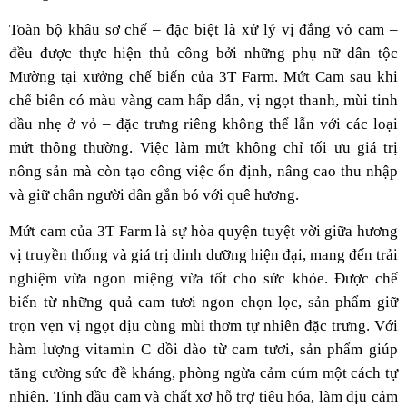
Toàn bộ khâu sơ chế – đặc biệt là xử lý vị đắng vỏ cam –
đều được thực hiện thủ công bởi những phụ nữ dân tộc
Mường tại xưởng chế biến của 3T Farm. Mứt Cam sau khi
chế biến có màu vàng cam hấp dẫn, vị ngọt thanh, mùi tinh
dầu nhẹ ở vỏ – đặc trưng riêng không thể lẫn với các loại
mứt thông thường. Việc làm mứt không chỉ tối ưu giá trị
nông sản mà còn tạo công việc ổn định, nâng cao thu nhập
và giữ chân người dân gắn bó với quê hương.
Mứt cam của 3T Farm là sự hòa quyện tuyệt vời giữa hương
vị truyền thống và giá trị dinh dưỡng hiện đại, mang đến trải
nghiệm vừa ngon miệng vừa tốt cho sức khỏe. Được chế
biến từ những quả cam tươi ngon chọn lọc, sản phẩm giữ
trọn vẹn vị ngọt dịu cùng mùi thơm tự nhiên đặc trưng. Với
hàm lượng vitamin C dồi dào từ cam tươi, sản phẩm giúp
tăng cường sức đề kháng, phòng ngừa cảm cúm một cách tự
nhiên. Tinh dầu cam và chất xơ hỗ trợ tiêu hóa, làm dịu cảm