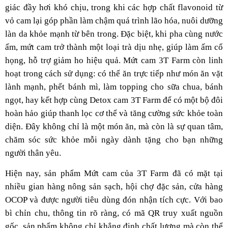
giác đầy hơi khó chịu, trong khi các hợp chất flavonoid từ
vỏ cam lại góp phần làm chậm quá trình lão hóa, nuôi dưỡng
làn da khỏe mạnh từ bên trong. Đặc biệt, khi pha cùng nước
ấm, mứt cam trở thành một loại trà dịu nhẹ, giúp làm ấm cổ
họng, hỗ trợ giảm ho hiệu quả. Mứt cam 3T Farm còn linh
hoạt trong cách sử dụng: có thể ăn trực tiếp như món ăn vặt
lành mạnh, phết bánh mì, làm topping cho sữa chua, bánh
ngọt, hay kết hợp cùng Detox cam 3T Farm để có một bộ đôi
hoàn hảo giúp thanh lọc cơ thể và tăng cường sức khỏe toàn
diện. Đây không chỉ là một món ăn, mà còn là sự quan tâm,
chăm sóc sức khỏe mỗi ngày dành tặng cho bạn những
người thân yêu.
Hiện nay, sản phẩm Mứt cam của 3T Farm đã có mặt tại
nhiều gian hàng nông sản sạch, hội chợ đặc sản, cửa hàng
OCOP và được người tiêu dùng đón nhận tích cực. Với bao
bì chỉn chu, thông tin rõ ràng, có mã QR truy xuất nguồn
gốc, sản phẩm không chỉ khẳng định chất lượng mà còn thể