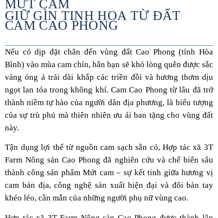
MỨT CAM
GIỮ GÌN TINH HOA TỪ ĐẤT
CAM CAO PHONG
Nếu có dịp đặt chân đến vùng đất Cao Phong (tỉnh Hòa
Bình) vào mùa cam chín, hẳn bạn sẽ khó lòng quên được sắc
vàng óng ả trải dài khắp các triền đồi và hương thơm dịu
ngọt lan tỏa trong không khí. Cam Cao Phong từ lâu đã trở
thành niềm tự hào của người dân địa phương, là biểu tượng
của sự trù phú mà thiên nhiên ưu ái ban tặng cho vùng đất
này.
Tận dụng lợi thế từ nguồn cam sạch sẵn có, Hợp tác xã 3T
Farm Nông sản Cao Phong đã nghiên cứu và chế biến sâu
thành công sản phẩm Mứt cam – sự kết tinh giữa hương vị
cam bản địa, công nghệ sản xuất hiện đại và đôi bàn tay
khéo léo, cần mẫn của những người phụ nữ vùng cao.
Hợp tác xã 3T Farm Nông sản Cao Phong được thành lập