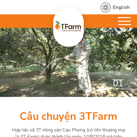
English
01
02
Câu chuyện 3TFarm
Hợp tác xã 3T nông sản Cao Phong (có tên thương mại
là 3T Farm) được thành lập ngày 10/8/2018 mà tiền