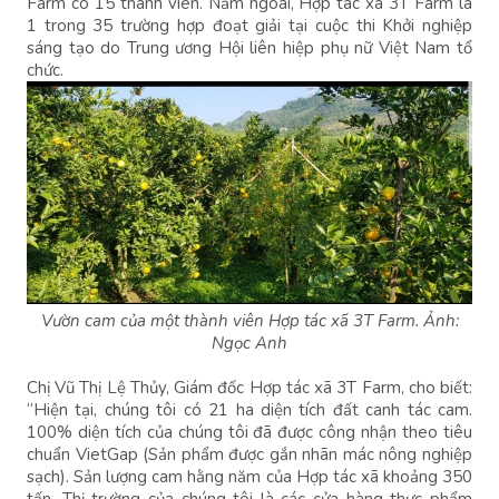
Farm có 15 thành viên. Năm ngoái, Hợp tác xã 3T Farm là
1 trong 35 trường hợp đoạt giải tại cuộc thi Khởi nghiệp
sáng tạo do Trung ương Hội liên hiệp phụ nữ Việt Nam tổ
chức.
Vườn cam của một thành viên Hợp tác xã 3T Farm. Ảnh:
Ngọc Anh
Chị Vũ Thị Lệ Thủy, Giám đốc Hợp tác xã 3T Farm, cho biết:
“Hiện tại, chúng tôi có 21 ha diện tích đất canh tác cam.
100% diện tích của chúng tôi đã được công nhận theo tiêu
chuẩn VietGap (Sản phẩm được gắn nhãn mác nông nghiệp
sạch). Sản lượng cam hằng năm của Hợp tác xã khoảng 350
tấn. Thị trường của chúng tôi là các cửa hàng thực phẩm