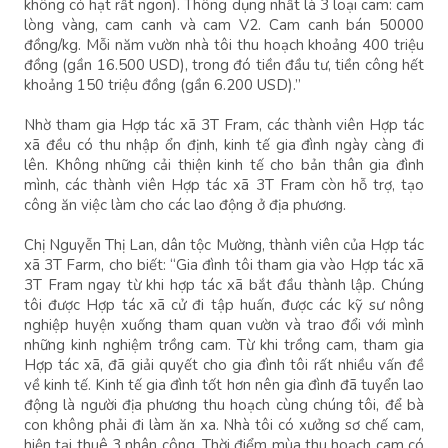
không có hạt rất ngon). Thông dụng nhất là 3 loại cam: cam
lòng vàng, cam canh và cam V2. Cam canh bán 50000
đồng/kg. Mỗi năm vườn nhà tôi thu hoạch khoảng 400 triệu
đồng (gần 16.500 USD), trong đó tiền đầu tư, tiền công hết
khoảng 150 triệu đồng (gần 6.200 USD).”
Nhờ tham gia Hợp tác xã 3T Fram, các thành viên Hợp tác
xã đều có thu nhập ổn định, kinh tế gia đình ngày càng đi
lên. Không những cải thiện kinh tế cho bản thân gia đình
mình, các thành viên Hợp tác xã 3T Fram còn hỗ trợ, tạo
công ăn việc làm cho các lao động ở địa phương.
Chị Nguyễn Thị Lan, dân tộc Mường, thành viên của Hợp tác
xã 3T Farm, cho biết: “Gia đình tôi tham gia vào Hợp tác xã
3T Fram ngay từ khi hợp tác xã bắt đầu thành lập. Chúng
tôi được Hợp tác xã cử đi tập huấn, được các kỹ sư nông
nghiệp huyện xuống tham quan vườn và trao đổi với mình
những kinh nghiệm trồng cam. Từ khi trồng cam, tham gia
Hợp tác xã, đã giải quyết cho gia đình tôi rất nhiều vấn đề
về kinh tế. Kinh tế gia đình tốt hơn nên gia đình đã tuyển lao
động là người địa phương thu hoạch cùng chúng tôi, để bà
con không phải đi làm ăn xa. Nhà tôi có xưởng sơ chế cam,
hiện tại thuê 3 nhân công. Thời điểm mùa thu hoạch cam có