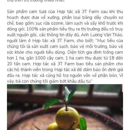
Sản phẩm cam tươi của Hợp tác xã 3T Farm sau khi thu
hoạch được đưa về xưởng, phân loại bằng dây chuyền sơ
chế, bao gồm: sục rửa ozone, làm sạch và sấy khô trước khi
đóng gói. 100% sản phẩm tiêu thụ ra thị trường đều có truy
xuất nguồn gốc, các thông tin đầy đủ. Anh Lương Văn Thảo,
người làm ở Hợp tác xã 3T Farm, cho biết: “Mục tiêu của
chúng tôi là sản xuất cam sạch, bảo vệ môi trường, bảo vệ
sức khỏe cho người tiêu dùng. Diện tích gia đình trồng cam
hơn 1 ha, gần 1000 cây cam. 1 ha cam thu được từ 18 đến
20 tấn cam. Hợp tác xã 3T Farm bao tiêu sản phẩm cho
các hộ thành viên trong Hợp tác xã để đảm bảo ổn định giá
đầu ra. Hợp tác xã cũng hỗ trợ nguồn vốn về phân bón. Vì
vậy, bà con chúng tôi giảm bớt khâu đầu tư.”