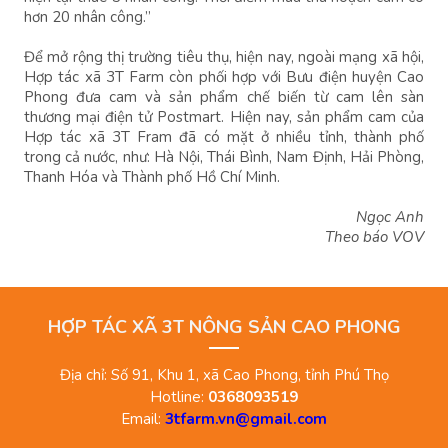
hơn 20 nhân công.”
Để mở rộng thị trường tiêu thụ, hiện nay, ngoài mạng xã hội,
Hợp tác xã 3T Farm còn phối hợp với Bưu điện huyện Cao
Phong đưa cam và sản phẩm chế biến từ cam lên sàn
thương mại điện tử Postmart. Hiện nay, sản phẩm cam của
Hợp tác xã 3T Fram đã có mặt ở nhiều tỉnh, thành phố
trong cả nước, như: Hà Nội, Thái Bình, Nam Định, Hải Phòng,
Thanh Hóa và Thành phố Hồ Chí Minh.
Ngọc Anh
Theo báo VOV
HỢP TÁC XÃ 3T NÔNG SẢN CAO PHONG
Địa chỉ: Số 91, Khu 1, xã Cao Phong, tỉnh Phú Thọ
Hotline:
0368093519
Email:
3tfarm.vn@gmail.com